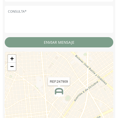
+
−
REF:247909