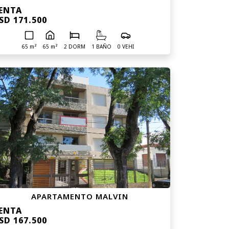
ENTA
SD 171.500
65 m²
65 m²
2 DORM
1 BAÑO
0 VEHI
APARTAMENTO MALVIN
ENTA
SD 167.500