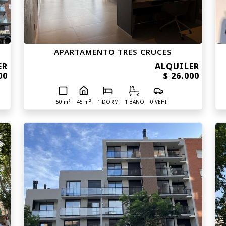
APARTAMENTO TRES CRUCES
ER
ALQUILER
00
$ 26.000
50 m²
45 m²
1 DORM
1 BAÑO
0 VEHI