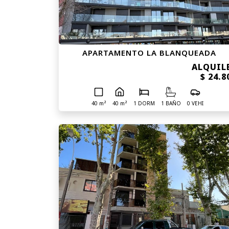
APARTAMENTO LA BLANQUEADA
ALQUIL
$ 24.8
40 m²
40 m²
1 DORM
1 BAÑO
0 VEHI