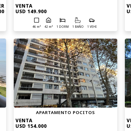
ER
VENTA
V
00
USD 149.900
U
46 m²
42 m²
1 DORM
1 BAÑO
1 VEHI
APARTAMENTO POCITOS
VENTA
V
USD 154.000
U