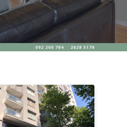
092 200 784
2628 5178