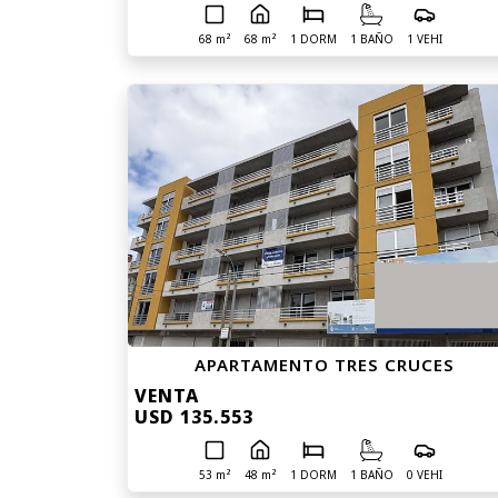
68 m²
68 m²
1 DORM
1 BAÑO
1 VEHI
APARTAMENTO TRES CRUCES
VENTA
USD 135.553
53 m²
48 m²
1 DORM
1 BAÑO
0 VEHI