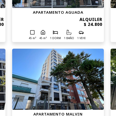
APARTAMENTO AGUADA
ER
ALQUILER
00
$ 24.800
45 m²
45 m²
1 DORM
1 BAÑO
1 VEHI
APARTAMENTO MALVIN