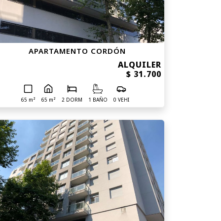
APARTAMENTO CORDÓN
ALQUILER
$ 31.700
65 m²
65 m²
2 DORM
1 BAÑO
0 VEHI