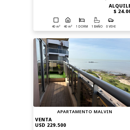
ALQUIL
$ 24.0
40 m²
40 m²
1 DORM
1 BAÑO
0 VEHI
APARTAMENTO MALVIN
VENTA
USD 229.500