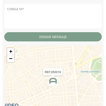
+
−
REF:250016