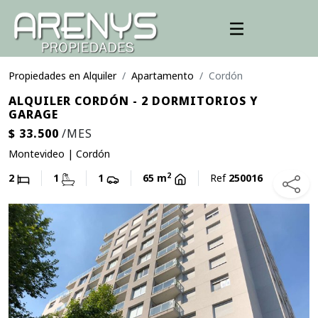
Propiedades en Alquiler
Apartamento
Cordón
ALQUILER CORDÓN - 2 DORMITORIOS Y
GARAGE
$ 33.500
/MES
Montevideo | Cordón
2
2
1
1
65 m
Ref
250016