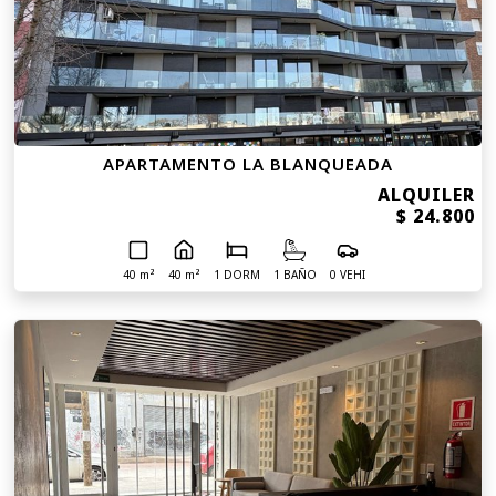
APARTAMENTO LA BLANQUEADA
ALQUILER
$ 24.800
40 m²
40 m²
1 DORM
1 BAÑO
0 VEHI