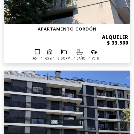
APARTAMENTO CORDÓN
ALQUILER
$ 33.500
65 m²
65 m²
2 DORM
1 BAÑO
1 VEHI