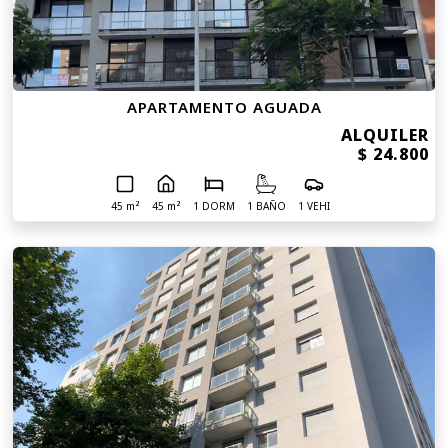
APARTAMENTO AGUADA
ALQUILER
$ 24.800
45 m²
45 m²
1 DORM
1 BAÑO
1 VEHI