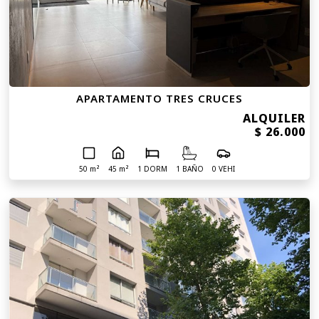
APARTAMENTO TRES CRUCES
ALQUILER
$ 26.000
50 m²
45 m²
1 DORM
1 BAÑO
0 VEHI