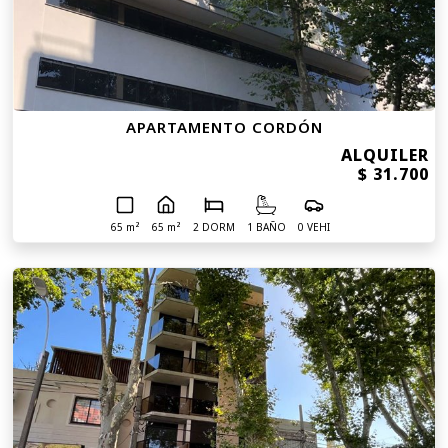
APARTAMENTO CORDÓN
ALQUILER
$ 31.700
65 m²
65 m²
2 DORM
1 BAÑO
0 VEHI